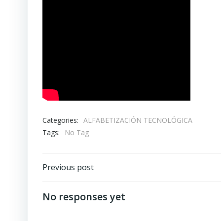
Categories:
ALFABETIZACIÓN TECNOLÓGICA
Tags:
No Tag
Post
Previous post
navigation
No responses yet